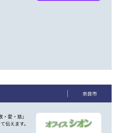
奈良市
敬・愛・慈」
じて伝えます。