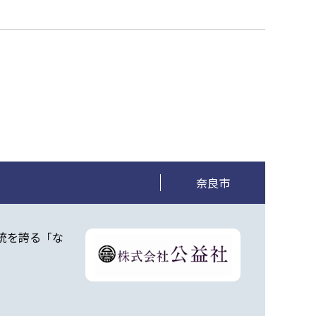
奈良市
統を誇る「な