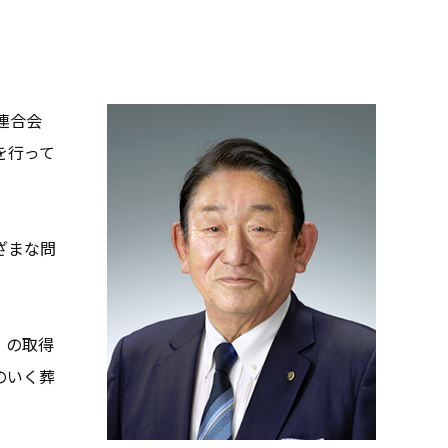
連合会
を行って
ざまな問
」の取得
のいく葬